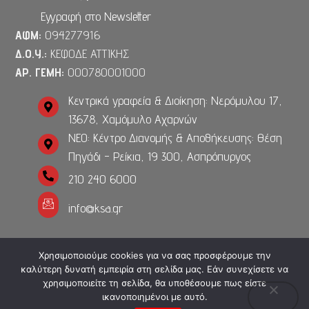
Εγγραφή στο Newsletter
ΑΦΜ:
094277916
Δ.Ο.Υ.:
ΚΕΦΟΔΕ ΑΤΤΙΚΗΣ
ΑΡ. ΓΕΜΗ:
000780001000
Κεντρικά γραφεία & Διοίκηση: Νερόμυλου 17,
13678, Χαμόμυλο Αχαρνών
ΝΕΟ: Κέντρο Διανομής & Αποθήκευσης: Θέση
Πηγάδι - Ρείκια, 19 300, Ασπρόπυργος
210 240 6000
info@ksa.gr
Χρησιμοποιούμε cookies για να σας προσφέρουμε την
καλύτερη δυνατή εμπειρία στη σελίδα μας. Εάν συνεχίσετε να
Copyright 2023. Powered by
Media Planners
. All rights
χρησιμοποιείτε τη σελίδα, θα υποθέσουμε πως είστε
reserved.
ικανοποιημένοι με αυτό.