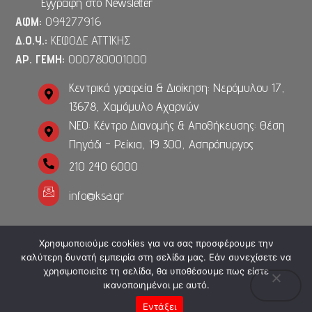
Εγγραφή στο Newsletter
ΑΦΜ:
094277916
Δ.Ο.Υ.:
ΚΕΦΟΔΕ ΑΤΤΙΚΗΣ
ΑΡ. ΓΕΜΗ:
000780001000
Κεντρικά γραφεία & Διοίκηση: Νερόμυλου 17,
13678, Χαμόμυλο Αχαρνών
ΝΕΟ: Κέντρο Διανομής & Αποθήκευσης: Θέση
Πηγάδι - Ρείκια, 19 300, Ασπρόπυργος
210 240 6000
info@ksa.gr
Χρησιμοποιούμε cookies για να σας προσφέρουμε την
καλύτερη δυνατή εμπειρία στη σελίδα μας. Εάν συνεχίσετε να
Copyright 2023. Powered by
Media Planners
. All rights
χρησιμοποιείτε τη σελίδα, θα υποθέσουμε πως είστε
reserved.
ικανοποιημένοι με αυτό.
ΕΠΙΚΟΙΝΩΝΉΣΤΕ ΜΑΖΊ ΜΑΣ
Εντάξει