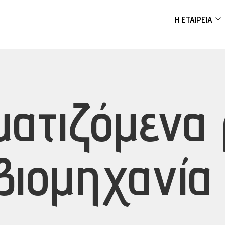
Η ΕΤΑΙΡΕΊΑ
ατιζόμενα 
ιομηχανία