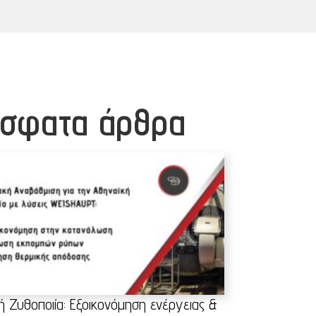
σφατα άρθρα
ή Ζυθοποιία: Εξοικονόμηση ενέργειας &