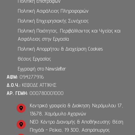
Πολιτική Επιστροφών
Πολιτική Ασφάλειας Πληροφοριών
Πολιτική Επιχειρησιακής Συνέχειας
Πολιτική Ποιότητας, Περιβάλλοντος και Υγείας και
Ασφάλειας στην Εργασία
Πολιτική Απορρήτου & Διαχείριση Cookies
Θέσεις Εργασίας
Εγγραφή στο Newsletter
ΑΦΜ:
094277916
Δ.Ο.Υ.:
ΚΕΦΟΔΕ ΑΤΤΙΚΗΣ
ΑΡ. ΓΕΜΗ:
000780001000
Κεντρικά γραφεία & Διοίκηση: Νερόμυλου 17,
13678, Χαμόμυλο Αχαρνών
ΝΕΟ: Κέντρο Διανομής & Αποθήκευσης: Θέση
Πηγάδι - Ρείκια, 19 300, Ασπρόπυργος