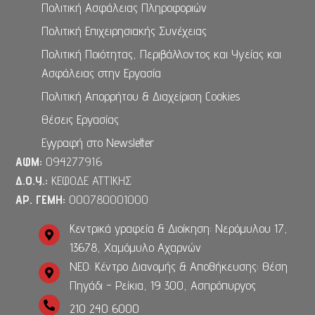
Πολιτική Ασφάλειας Πληροφοριών
Πολιτική Επιχειρησιακής Συνέχειας
Πολιτική Ποιότητας, Περιβάλλοντος και Υγείας και
Ασφάλειας στην Εργασία
Πολιτική Απορρήτου & Διαχείριση Cookies
Θέσεις Εργασίας
Εγγραφή στο Newsletter
ΑΦΜ:
094277916
Δ.Ο.Υ.:
ΚΕΦΟΔΕ ΑΤΤΙΚΗΣ
ΑΡ. ΓΕΜΗ:
000780001000
Κεντρικά γραφεία & Διοίκηση: Νερόμυλου 17,
13678, Χαμόμυλο Αχαρνών
ΝΕΟ: Κέντρο Διανομής & Αποθήκευσης: Θέση
Πηγάδι - Ρείκια, 19 300, Ασπρόπυργος
210 240 6000