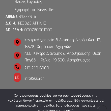
Θέσεις Εργασίας
Εγγραφή στο Newsletter
ΑΦΜ:
094277916
Δ.Ο.Υ.:
ΚΕΦΟΔΕ ΑΤΤΙΚΗΣ
ΑΡ. ΓΕΜΗ:
000780001000
Κεντρικά γραφεία & Διοίκηση: Νερόμυλου 17,
13678, Χαμόμυλο Αχαρνών
ΝΕΟ: Κέντρο Διανομής & Αποθήκευσης: Θέση
Πηγάδι - Ρείκια, 19 300, Ασπρόπυργος
210 240 6000
info@ksa.gr
Χρησιμοποιούμε cookies για να σας προσφέρουμε την
καλύτερη δυνατή εμπειρία στη σελίδα μας. Εάν συνεχίσετε να
Copyright 2023. Powered by
Media Planners
. All rights
χρησιμοποιείτε τη σελίδα, θα υποθέσουμε πως είστε
reserved.
ικανοποιημένοι με αυτό.