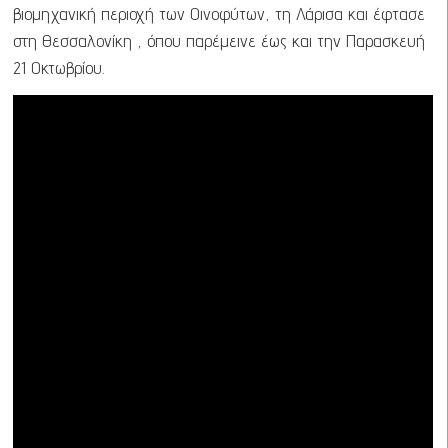
βιομηχανική περιοχή των Οινοφύτων, τη Λάρισα και έφτασε
στη Θεσσαλονίκη , όπου παρέμεινε έως και την Παρασκευή
21 Οκτωβρίου.