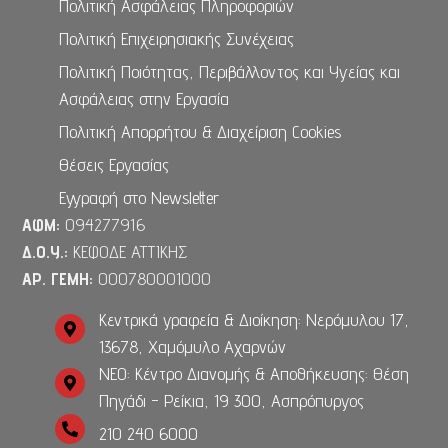
Πολιτική Ασφάλειας Πληροφοριών
Πολιτική Επιχειρησιακής Συνέχειας
Πολιτική Ποιότητας, Περιβάλλοντος και Υγείας και
Ασφάλειας στην Εργασία
Πολιτική Απορρήτου & Διαχείριση Cookies
Θέσεις Εργασίας
Εγγραφή στο Newsletter
ΑΦΜ:
094277916
Δ.Ο.Υ.:
ΚΕΦΟΔΕ ΑΤΤΙΚΗΣ
ΑΡ. ΓΕΜΗ:
000780001000
Κεντρικά γραφεία & Διοίκηση: Νερόμυλου 17,
13678, Χαμόμυλο Αχαρνών
ΝΕΟ: Κέντρο Διανομής & Αποθήκευσης: Θέση
Πηγάδι - Ρείκια, 19 300, Ασπρόπυργος
210 240 6000